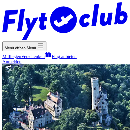
Menü öffnen
Menü
Mitfliegen
Verschenken
Flug anbieten
Anmelden