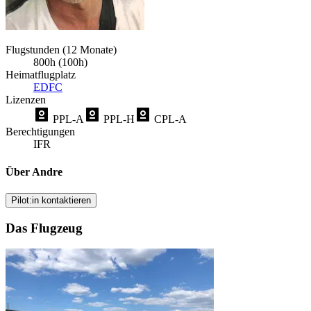
Flugstunden (12 Monate)
800h (100h)
Heimatflugplatz
EDFC
Lizenzen
PPL-A
PPL-H
CPL-A
Berechtigungen
IFR
Über Andre
Pilot:in kontaktieren
Das Flugzeug