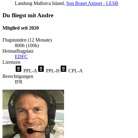
Landung
Mallorca Island,
Son Bonet Airport - LESB
Du fliegst mit Andre
Mitglied seit 2020
Flugstunden (12 Monate)
800h (100h)
Heimatflugplatz
EDFC
Lizenzen
PPL-A
PPL-H
CPL-A
Berechtigungen
IFR