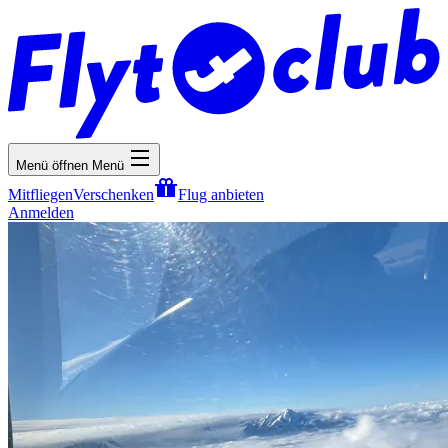
Menü öffnen
Menü
Mitfliegen
Verschenken
Flug anbieten
Anmelden