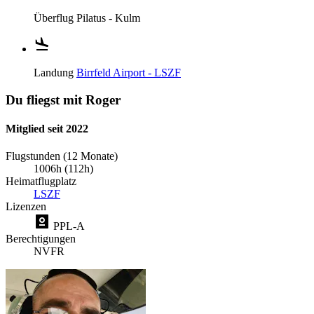
Überflug
Pilatus - Kulm
Landung
Birrfeld Airport - LSZF
Du fliegst mit Roger
Mitglied seit 2022
Flugstunden (12 Monate)
1006h (112h)
Heimatflugplatz
LSZF
Lizenzen
PPL-A
Berechtigungen
NVFR