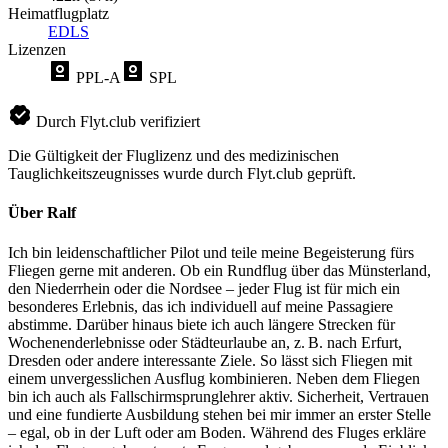
Heimatflugplatz
EDLS
Lizenzen
PPL-A
SPL
Durch Flyt.club verifiziert
Die Gültigkeit der Fluglizenz und des medizinischen
Tauglichkeitszeugnisses wurde durch Flyt.club geprüft.
Über Ralf
Ich bin leidenschaftlicher Pilot und teile meine Begeisterung fürs
Fliegen gerne mit anderen. Ob ein Rundflug über das Münsterland,
den Niederrhein oder die Nordsee – jeder Flug ist für mich ein
besonderes Erlebnis, das ich individuell auf meine Passagiere
abstimme. Darüber hinaus biete ich auch längere Strecken für
Wochenenderlebnisse oder Städteurlaube an, z. B. nach Erfurt,
Dresden oder andere interessante Ziele. So lässt sich Fliegen mit
einem unvergesslichen Ausflug kombinieren. Neben dem Fliegen
bin ich auch als Fallschirmsprunglehrer aktiv. Sicherheit, Vertrauen
und eine fundierte Ausbildung stehen bei mir immer an erster Stelle
– egal, ob in der Luft oder am Boden. Während des Fluges erkläre