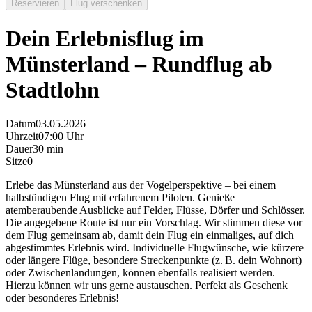
Reservieren
Flug verschenken
Dein Erlebnisflug im
Münsterland – Rundflug ab
Stadtlohn
Datum
03.05.2026
Uhrzeit
07:00 Uhr
Dauer
30 min
Sitze
0
Erlebe das Münsterland aus der Vogelperspektive – bei einem
halbstündigen Flug mit erfahrenem Piloten. Genieße
atemberaubende Ausblicke auf Felder, Flüsse, Dörfer und Schlösser.
Die angegebene Route ist nur ein Vorschlag. Wir stimmen diese vor
dem Flug gemeinsam ab, damit dein Flug ein einmaliges, auf dich
abgestimmtes Erlebnis wird. Individuelle Flugwünsche, wie kürzere
oder längere Flüge, besondere Streckenpunkte (z. B. dein Wohnort)
oder Zwischenlandungen, können ebenfalls realisiert werden.
Hierzu können wir uns gerne austauschen. Perfekt als Geschenk
oder besonderes Erlebnis!