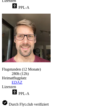
Lizenzen
PPL-A
Flugstunden (12 Monate)
280h (12h)
Heimatflugplatz
EDAZ
Lizenzen
PPL-A
Durch Flyt.club verifiziert