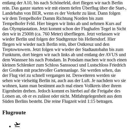
entlang der A10, bis nach Schönefeld, dort fliegen wir nach Berlin
rein. Das ganze starten wir mit einem tiefen Überflug über die Start-,
Landebahn von BER, wenn es der Verkehr zu lässt. Dann folgen
wir dem Tempelhofer Damm Richtung Norden bis zum
Tempelhofer Feld. Hier biegen wir links ab und nehmen Kurs auf
das Olympiastation. Jetzt kommt schon der Flughafen Tegel in Sicht
den wir in 2500ft (ca. 760 Meter) überfliegen. Jetzt verlassen wir
wieder Berlin und folgen der Stadtgrenze bis Hellersdorf. Hier
fliegen wir wieder nach Berlin rein, über Ostkreuz und den
Treptowtowern. Jetzt folgen wir wieder der Stadtautobahn bis zum
Funkturm, dort biegen wir nach links ab und entlang der AVUS und
dem Wannsee bis nach Potsdam. In Potsdam machen wir noch einen
kleinen Schlenker zum Schloss Sanssouci und Lustschloss Friedrich
der Großen mit prachtvoller Gartenanlage. Sie werden sehen, das
der Flug viel zu schnell vergangen ist. Desweiteren werden sie
sehen wie vielseitig Berlin ist, auch aus der Luft. Je nachdem wo sie
wohnen, kann man bestimmt auch mal einen Vollkreis über ihrem
Eigenheim drehen. Jedoch kommt es hierbei auf die Freigabe des
Lotsen an, ob er es zulässt oder nicht. Mitfahrgelegenheit aus dem
Süden Berlins besteht. Die reine Flugzeit wird 1:15 betragen.
Flugroute