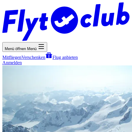
Menü öffnen
Menü
Mitfliegen
Verschenken
Flug anbieten
Anmelden