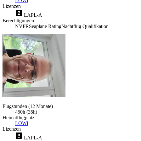
LOWI
Lizenzen
LAPL-A
Berechtigungen
NVFR
Seaplane Rating
Nachtflug Qualifikation
Flugstunden (12 Monate)
450h (35h)
Heimatflugplatz
LOWI
Lizenzen
LAPL-A