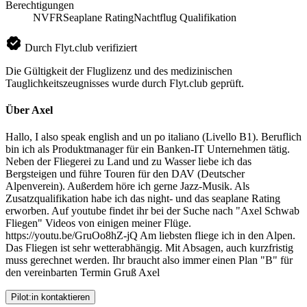
Berechtigungen
NVFR
Seaplane Rating
Nachtflug Qualifikation
Durch Flyt.club verifiziert
Die Gültigkeit der Fluglizenz und des medizinischen
Tauglichkeitszeugnisses wurde durch Flyt.club geprüft.
Über Axel
Hallo, I also speak english and un po italiano (Livello B1). Beruflich
bin ich als Produktmanager für ein Banken-IT Unternehmen tätig.
Neben der Fliegerei zu Land und zu Wasser liebe ich das
Bergsteigen und führe Touren für den DAV (Deutscher
Alpenverein). Außerdem höre ich gerne Jazz-Musik. Als
Zusatzqualifikation habe ich das night- und das seaplane Rating
erworben. Auf youtube findet ihr bei der Suche nach "Axel Schwab
Fliegen" Videos von einigen meiner Flüge.
https://youtu.be/GruOo8hZ-jQ Am liebsten fliege ich in den Alpen.
Das Fliegen ist sehr wetterabhängig. Mit Absagen, auch kurzfristig
muss gerechnet werden. Ihr braucht also immer einen Plan "B" für
den vereinbarten Termin Gruß Axel
Pilot:in kontaktieren