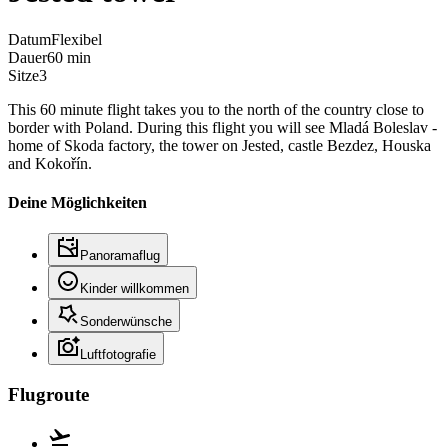
Datum
Flexibel
Dauer
60 min
Sitze
3
This 60 minute flight takes you to the north of the country close to
border with Poland. During this flight you will see Mladá Boleslav -
home of Skoda factory, the tower on Jested, castle Bezdez, Houska
and Kokořín.
Deine Möglichkeiten
Panoramaflug
Kinder willkommen
Sonderwünsche
Luftfotografie
Flugroute