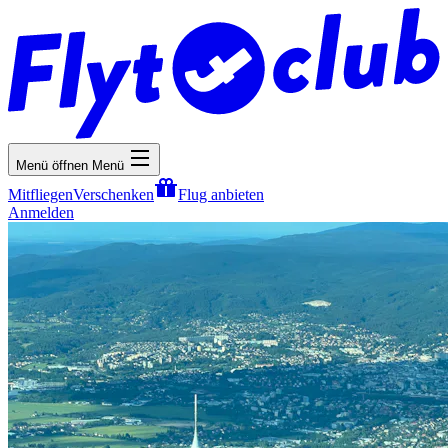
Menü öffnen
Menü
Mitfliegen
Verschenken
Flug anbieten
Anmelden