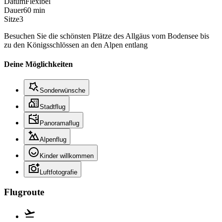
Datum
Flexibel
Dauer
60 min
Sitze
3
Besuchen Sie die schönsten Plätze des Allgäus vom Bodensee bis
zu den Königsschlössen an den Alpen entlang
Deine Möglichkeiten
Sonderwünsche
Stadtflug
Panoramaflug
Alpenflug
Kinder willkommen
Luftfotografie
Flugroute