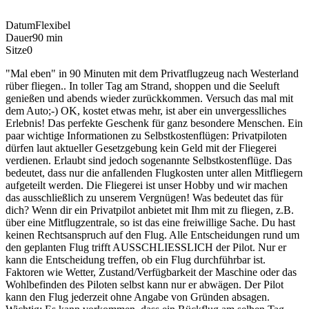
Datum
Flexibel
Dauer
90 min
Sitze
0
"Mal eben" in 90 Minuten mit dem Privatflugzeug nach Westerland
rüber fliegen.. In toller Tag am Strand, shoppen und die Seeluft
genießen und abends wieder zurückkommen. Versuch das mal mit
dem Auto;-) OK, kostet etwas mehr, ist aber ein unvergesslliches
Erlebnis! Das perfekte Geschenk für ganz besondere Menschen. Ein
paar wichtige Informationen zu Selbstkostenflügen: Privatpiloten
dürfen laut aktueller Gesetzgebung kein Geld mit der Fliegerei
verdienen. Erlaubt sind jedoch sogenannte Selbstkostenflüge. Das
bedeutet, dass nur die anfallenden Flugkosten unter allen Mitfliegern
aufgeteilt werden. Die Fliegerei ist unser Hobby und wir machen
das ausschließlich zu unserem Vergnügen! Was bedeutet das für
dich? Wenn dir ein Privatpilot anbietet mit Ihm mit zu fliegen, z.B.
über eine Mitflugzentrale, so ist das eine freiwillige Sache. Du hast
keinen Rechtsanspruch auf den Flug. Alle Entscheidungen rund um
den geplanten Flug trifft AUSSCHLIESSLICH der Pilot. Nur er
kann die Entscheidung treffen, ob ein Flug durchführbar ist.
Faktoren wie Wetter, Zustand/Verfügbarkeit der Maschine oder das
Wohlbefinden des Piloten selbst kann nur er abwägen. Der Pilot
kann den Flug jederzeit ohne Angabe von Gründen absagen.