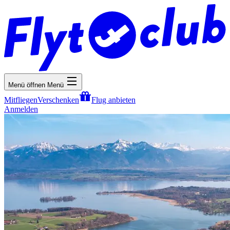
Menü öffnen
Menü
Mitfliegen
Verschenken
Flug anbieten
Anmelden