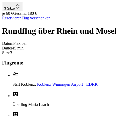
3 Sitze
je 60 €
Gesamt: 180 €
Reservieren
Flug verschenken
Rundflug über Rhein und Mose
Datum
Flexibel
Dauer
45 min
Sitze
3
Flugroute
Start
Koblenz,
Koblenz-Winningen Airport - EDRK
Überflug
Maria Laach