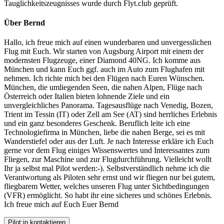
Tauglichkeitszeugnisses wurde durch Flyt.club geprüft.
Über Bernd
Hallo, ich freue mich auf einen wunderbaren und unvergesslichen
Flug mit Euch. Wir starten von Augsburg Airport mit einem der
modernsten Flugzeuge, einer Diamond 40NG. Ich komme aus
München und kann Euch ggf. auch im Auto zum Flughafen mit
nehmen. Ich richte mich bei den Flügen nach Euren Wünschen.
München, die umliegenden Seen, die nahen Alpen, Flüge nach
Österreich oder Italien bieten lohnende Ziele und ein
unvergleichliches Panorama. Tagesausflüge nach Venedig, Bozen,
Trient im Tessin (IT) oder Zell am See (AT) sind herrliches Erlebnis
und ein ganz besonderes Geschenk. Beruflich leite ich eine
Technologiefirma in München, liebe die nahen Berge, sei es mit
Wanderstiefel oder aus der Luft. Je nach Interesse erkläre ich Euch
gerne vor dem Flug einiges Wissenswertes und Interessantes zum
Fliegen, zur Maschine und zur Flugdurchführung. Vielleicht wollt
Ihr ja selbst mal Pilot werden:-). Selbstverständlich nehme ich die
Verantwortung als Piloten sehr ernst und wir fliegen nur bei gutem,
fliegbarem Wetter, welches unseren Flug unter Sichtbedingungen
(VFR) ermöglicht. So habt ihr eine sicheres und schönes Erlebnis.
Ich freue mich auf Euch Euer Bernd
Pilot:in kontaktieren