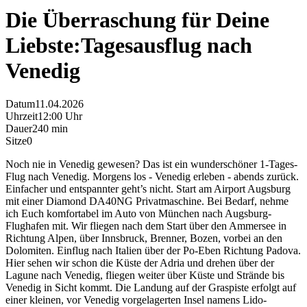
Die Überraschung für Deine
Liebste:Tagesausflug nach
Venedig
Datum
11.04.2026
Uhrzeit
12:00 Uhr
Dauer
240 min
Sitze
0
Noch nie in Venedig gewesen? Das ist ein wunderschöner 1-Tages-
Flug nach Venedig. Morgens los - Venedig erleben - abends zurück.
Einfacher und entspannter geht’s nicht. Start am Airport Augsburg
mit einer Diamond DA40NG Privatmaschine. Bei Bedarf, nehme
ich Euch komfortabel im Auto von München nach Augsburg-
Flughafen mit. Wir fliegen nach dem Start über den Ammersee in
Richtung Alpen, über Innsbruck, Brenner, Bozen, vorbei an den
Dolomiten. Einflug nach Italien über der Po-Eben Richtung Padova.
Hier sehen wir schon die Küste der Adria und drehen über der
Lagune nach Venedig, fliegen weiter über Küste und Strände bis
Venedig in Sicht kommt. Die Landung auf der Graspiste erfolgt auf
einer kleinen, vor Venedig vorgelagerten Insel namens Lido-