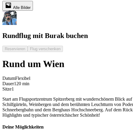
Alle Bilder
Rundflug mit Burak buchen
Reservieren
Flug verschenken
Rund um Wien
Datum
Flexibel
Dauer
120 min
Sitze
1
Start am Flugsportzentrum Spitzerberg mit wunderschönem Blick auf d
Schilfgürteln, Weinbergen und dem berühmten Leuchtturm von Podersd
Schneebergbahn und dem Berghaus Hochschneeberg. Auf dem Rückweg ü
Highlights und typischer österreichischer Schönheit!
Deine Möglichkeiten