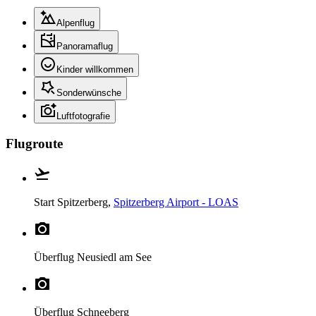
Alpenflug
Panoramaflug
Kinder willkommen
Sonderwünsche
Luftfotografie
Flugroute
Start
Spitzerberg,
Spitzerberg Airport - LOAS
Überflug
Neusiedl am See
Überflug
Schneeberg