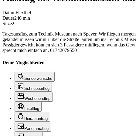
Datum
Flexibel
Dauer
240 min
Sitze
2
Tagesausflug zum Technik Museum nach Speyer. Wir fliegen morgens 
gelandet müssen wir nur über die Straße laufen um ins Technik Museu
Passigiergewicht können sich 3 Passagiere mitfliegen, wenn das Gewic
sprecht mich einfach an. 01742079550
Deine Möglichkeiten
Sonderwünsche
Schnupperflug
Wochenendtrip
Inselflug
Heiratsantrag
Panoramaflug