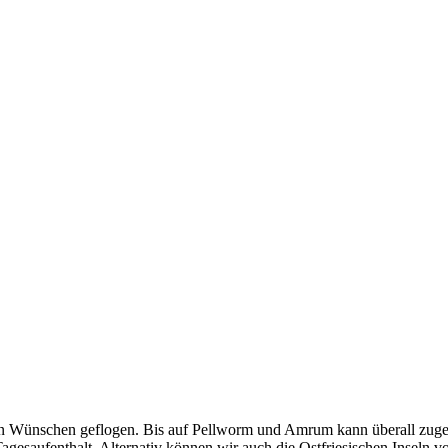
en Wünschen geflogen. Bis auf Pellworm und Amrum kann überall zuges
t Tagesaufenthalt. Alternativ können wir auch die Ostfriesischen Inse