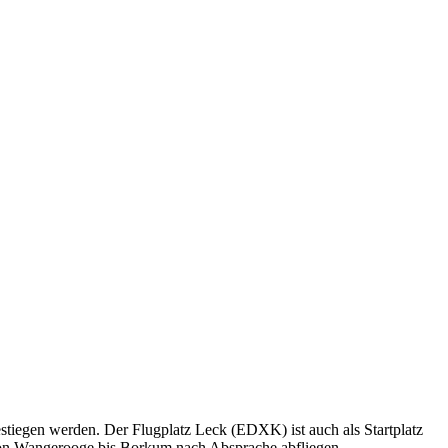
tiegen werden. Der Flugplatz Leck (EDXK) ist auch als Startplatz
ln von Wangerooge bis Borkum nach Absprache abfliegen