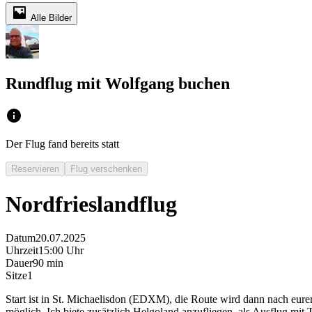
Alle Bilder
Rundflug mit Wolfgang buchen
Der Flug fand bereits statt
Reservieren
Flug verschenken
Nordfrieslandflug
Datum
20.07.2025
Uhrzeit
15:00 Uhr
Dauer
90 min
Sitze
1
Start ist in St. Michaelisdon (EDXM), die Route wird dann nach eur
möglich. Ich biete zusätzlich Helgoland anzufliegen, als Ausflug mi