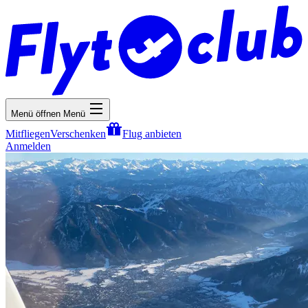
Menü öffnen
Menü
Mitfliegen
Verschenken
Flug anbieten
Anmelden