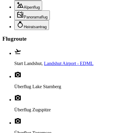
Alpenflug
Panoramaflug
Heiratsantrag
Flugroute
Start
Landshut,
Landshut Airport - EDML
Überflug
Lake Starnberg
Überflug
Zugspitze
Überflug
Tegernsee