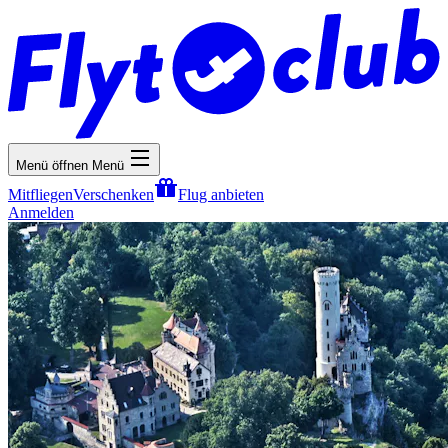
Menü öffnen
Menü
Mitfliegen
Verschenken
Flug anbieten
Anmelden