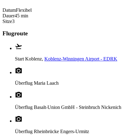
Datum
Flexibel
Dauer
45 min
Sitze
3
Flugroute
Start
Koblenz,
Koblenz-Winningen Airport - EDRK
Überflug
Maria Laach
Überflug
Basalt-Union GmbH - Steinbruch Nickenich
Überflug
Rheinbrücke Engers-Urmitz