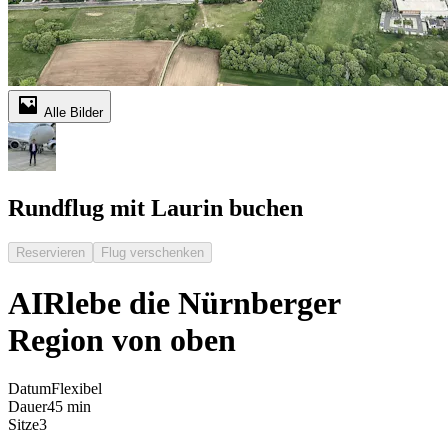
Alle Bilder
Rundflug mit Laurin buchen
Reservieren
Flug verschenken
AIRlebe die Nürnberger
Region von oben
Datum
Flexibel
Dauer
45 min
Sitze
3