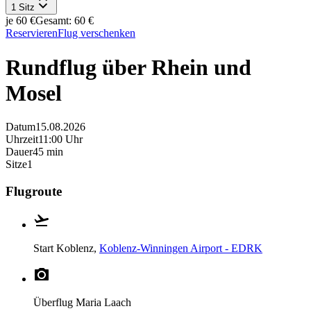
1 Sitz
je 60 €
Gesamt: 60 €
Reservieren
Flug verschenken
Rundflug über Rhein und
Mosel
Datum
15.08.2026
Uhrzeit
11:00 Uhr
Dauer
45 min
Sitze
1
Flugroute
Start
Koblenz,
Koblenz-Winningen Airport - EDRK
Überflug
Maria Laach