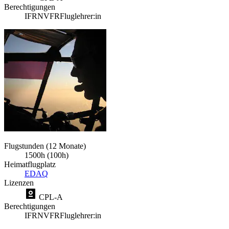
Berechtigungen
IFR
NVFR
Fluglehrer:in
Flugstunden (12 Monate)
1500h (100h)
Heimatflugplatz
EDAQ
Lizenzen
CPL-A
Berechtigungen
IFR
NVFR
Fluglehrer:in