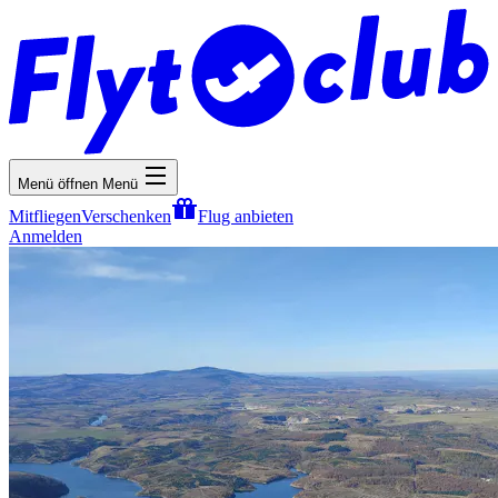
Menü öffnen
Menü
Mitfliegen
Verschenken
Flug anbieten
Anmelden