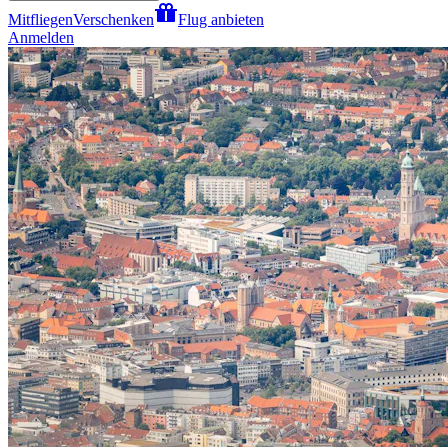
Mitfliegen
Verschenken
Flug anbieten
Anmelden