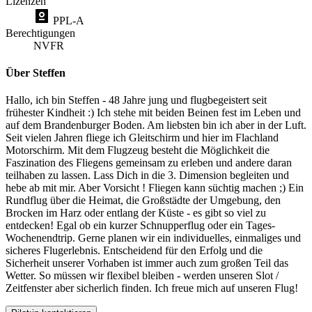
Lizenzen
PPL-A
Berechtigungen
NVFR
Über Steffen
Hallo, ich bin Steffen - 48 Jahre jung und flugbegeistert seit
frühester Kindheit :) Ich stehe mit beiden Beinen fest im Leben und
auf dem Brandenburger Boden. Am liebsten bin ich aber in der Luft.
Seit vielen Jahren fliege ich Gleitschirm und hier im Flachland
Motorschirm. Mit dem Flugzeug besteht die Möglichkeit die
Faszination des Fliegens gemeinsam zu erleben und andere daran
teilhaben zu lassen. Lass Dich in die 3. Dimension begleiten und
hebe ab mit mir. Aber Vorsicht ! Fliegen kann süchtig machen ;) Ein
Rundflug über die Heimat, die Großstädte der Umgebung, den
Brocken im Harz oder entlang der Küste - es gibt so viel zu
entdecken! Egal ob ein kurzer Schnupperflug oder ein Tages-
Wochenendtrip. Gerne planen wir ein individuelles, einmaliges und
sicheres Flugerlebnis. Entscheidend für den Erfolg und die
Sicherheit unserer Vorhaben ist immer auch zum großen Teil das
Wetter. So müssen wir flexibel bleiben - werden unseren Slot /
Zeitfenster aber sicherlich finden. Ich freue mich auf unseren Flug!