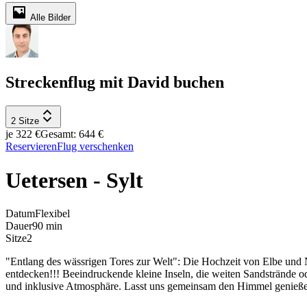
Alle Bilder
Streckenflug mit David buchen
2 Sitze
je 322 €
Gesamt: 644 €
Reservieren
Flug verschenken
Uetersen - Sylt
Datum
Flexibel
Dauer
90 min
Sitze
2
"Entlang des wässrigen Tores zur Welt": Die Hochzeit von Elbe und 
entdecken!!! Beeindruckende kleine Inseln, die weiten Sandstrände od
und inklusive Atmosphäre. Lasst uns gemeinsam den Himmel genieß