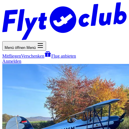
Menü öffnen
Menü
Mitfliegen
Verschenken
Flug anbieten
Anmelden