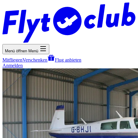
Menü öffnen
Menü
Mitfliegen
Verschenken
Flug anbieten
Anmelden