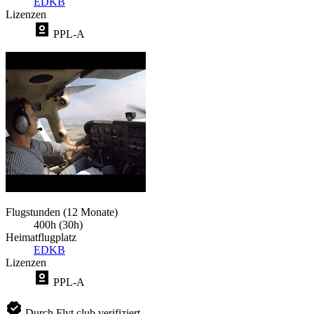
EDKB
Lizenzen
PPL-A
Flugstunden (12 Monate)
400h (30h)
Heimatflugplatz
EDKB
Lizenzen
PPL-A
Durch Flyt.club verifiziert