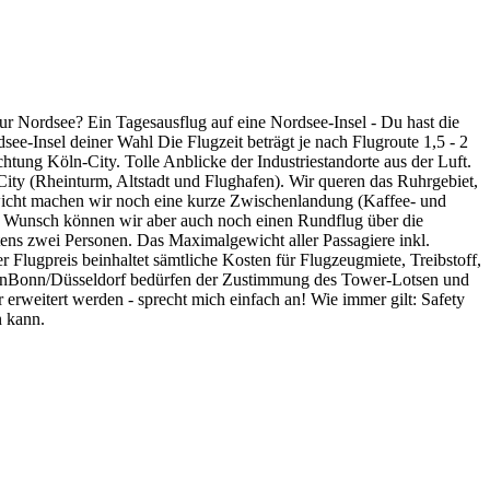
r Nordsee? Ein Tagesausflug auf eine Nordsee-Insel - Du hast die
-Insel deiner Wahl Die Flugzeit beträgt je nach Flugroute 1,5 - 2
tung Köln-City. Tolle Anblicke der Industriestandorte aus der Luft.
ity (Rheinturm, Altstadt und Flughafen). Wir queren das Ruhrgebiet,
ewicht machen wir noch eine kurze Zwischenlandung (Kaffee- und
f Wunsch können wir aber auch noch einen Rundflug über die
tens zwei Personen. Das Maximalgewicht aller Passagiere inkl.
Flugpreis beinhaltet sämtliche Kosten für Flugzeugmiete, Treibstoff,
KölnBonn/Düsseldorf bedürfen der Zustimmung des Tower-Lotsen und
erweitert werden - sprecht mich einfach an! Wie immer gilt: Safety
n kann.