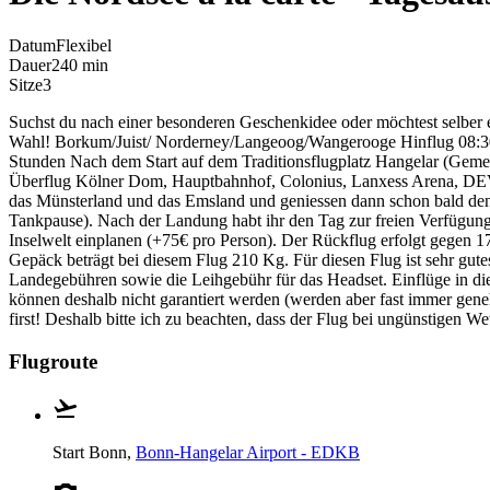
Datum
Flexibel
Dauer
240 min
Sitze
3
Suchst du nach einer besonderen Geschenkidee oder möchtest selber 
Wahl! Borkum/Juist/ Norderney/Langeoog/Wangerooge Hinflug 08:30 U
Stunden Nach dem Start auf dem Traditionsflugplatz Hangelar (Gemeind
Überflug Kölner Dom, Hauptbahnhof, Colonius, Lanxess Arena, DEVK, 
das Münsterland und das Emsland und geniessen dann schon bald den
Tankpause). Nach der Landung habt ihr den Tag zur freien Verfügun
Inselwelt einplanen (+75€ pro Person). Der Rückflug erfolgt gegen 1
Gepäck beträgt bei diesem Flug 210 Kg. Für diesen Flug ist sehr gut
Landegebühren sowie die Leihgebühr für das Headset. Einflüge in 
können deshalb nicht garantiert werden (werden aber fast immer gene
first! Deshalb bitte ich zu beachten, dass der Flug bei ungünstigen 
Flugroute
Start
Bonn,
Bonn-Hangelar Airport - EDKB