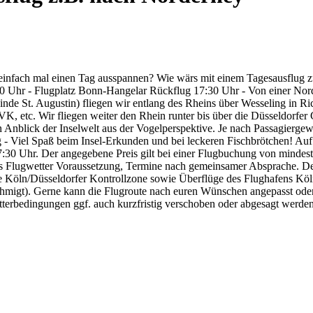
einfach mal einen Tag ausspannen? Wie wärs mit einem Tagesausflug zu
hr - Flugplatz Bonn-Hangelar Rückflug 17:30 Uhr - Von einer Nordsee
e St. Augustin) fliegen wir entlang des Rheins über Wesseling in Rich
etc. Wir fliegen weiter den Rhein runter bis über die Düsseldorfer C
 Anblick der Inselwelt aus der Vogelperspektive. Je nach Passagierg
g - Viel Spaß beim Insel-Erkunden und bei leckeren Fischbrötchen! Au
7:30 Uhr. Der angegebene Preis gilt bei einer Flugbuchung von mindes
es Flugwetter Voraussetzung, Termine nach gemeinsamer Absprache. Der 
die Köln/Düsseldorfer Kontrollzone sowie Überflüge des Flughafens 
hmigt). Gerne kann die Flugroute nach euren Wünschen angepasst oder 
Wetterbedingungen ggf. auch kurzfristig verschoben oder abgesagt werde