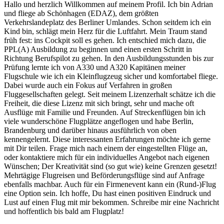
Hallo und herzlich Willkommen auf meinem Profil. Ich bin Adrian
und fliege ab Schönhagen (EDAZ), dem größten
Verkehrslandeplatz des Berliner Umlandes. Schon seitdem ich ein
Kind bin, schlägt mein Herz für die Luftfahrt. Mein Traum stand
früh fest: ins Cockpit soll es gehen. Ich entschied mich dazu, die
PPL(A) Ausbildung zu beginnen und einen ersten Schritt in
Richtung Berufspilot zu gehen. In den Ausbildungsstunden bis zur
Prüfung lernte ich von A330 und A320 Kapitänen meiner
Flugschule wie ich ein Kleinflugzeug sicher und komfortabel fliege.
Dabei wurde auch ein Fokus auf Verfahren in großen
Fluggesellschaften gelegt. Seit meinem Lizenzerhalt schätze ich die
Freiheit, die diese Lizenz mit sich bringt, sehr und mache oft
Ausflüge mit Familie und Freunden. Auf Streckenflügen bin ich
viele wunderschöne Flugplätze angeflogen und habe Berlin,
Brandenburg und darüber hinaus ausführlich von oben
kennengelernt. Diese interessanten Erfahrungen möchte ich gerne
mit Dir teilen. Frage mich nach einem der eingestellten Flüge an,
oder kontaktiere mich für ein individuelles Angebot nach eigenen
Wünschen; Der Kreativität sind (so gut wie) keine Grenzen gesetzt!
Mehrtägige Flugreisen und Beförderungsflüge sind auf Anfrage
ebenfalls machbar. Auch für ein Firmenevent kann ein (Rund-)Flug
eine Option sein. Ich hoffe, Du hast einen positiven Eindruck und
Lust auf einen Flug mit mir bekommen. Schreibe mir eine Nachricht
und hoffentlich bis bald am Flugplatz!