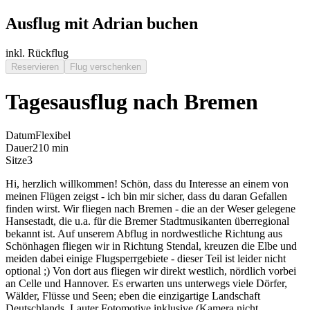
Ausflug mit Adrian buchen
inkl. Rückflug
Reservieren
Flug verschenken
Tagesausflug nach Bremen
Datum
Flexibel
Dauer
210 min
Sitze
3
Hi, herzlich willkommen! Schön, dass du Interesse an einem von
meinen Flügen zeigst - ich bin mir sicher, dass du daran Gefallen
finden wirst. Wir fliegen nach Bremen - die an der Weser gelegene
Hansestadt, die u.a. für die Bremer Stadtmusikanten überregional
bekannt ist. Auf unserem Abflug in nordwestliche Richtung aus
Schönhagen fliegen wir in Richtung Stendal, kreuzen die Elbe und
meiden dabei einige Flugsperrgebiete - dieser Teil ist leider nicht
optional ;) Von dort aus fliegen wir direkt westlich, nördlich vorbei
an Celle und Hannover. Es erwarten uns unterwegs viele Dörfer,
Wälder, Flüsse und Seen; eben die einzigartige Landschaft
Deutschlands. Lauter Fotomotive inklusive (Kamera nicht