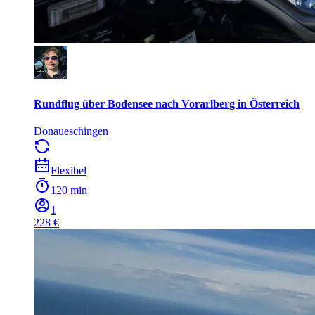
Rundflug über Bodensee nach Vorarlberg in Österreich
Donaueschingen
Flexibel
120 min
1
228 €