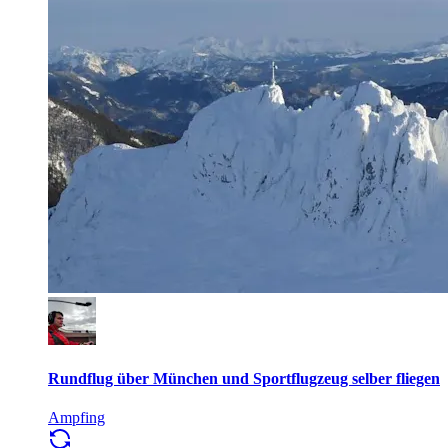
Rundflug über München und Sportflugzeug selber fliegen
Ampfing