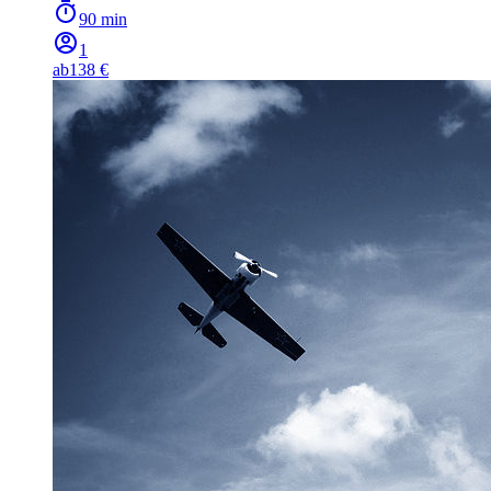
90 min
1
ab
138 €