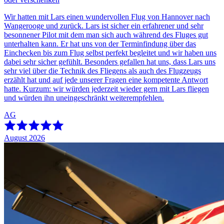
Wir hatten mit Lars einen wundervollen Flug von Hannover nach
Wangerooge und zurück. Lars ist sicher ein erfahrener und sehr
besonnener Pilot mit dem man sich auch während des Fluges gut
unterhalten kann. Er hat uns von der Terminfindung über das
Einchecken bis zum Flug selbst perfekt begleitet und wir haben uns
dabei sehr sicher gefühlt. Besonders gefallen hat uns, dass Lars uns
sehr viel über die Technik des Fliegens als auch des Flugzeugs
erzählt hat und auf jede unserer Fragen eine kompetente Antwort
hatte. Kurzum: wir würden jederzeit wieder gern mit Lars fliegen
und würden ihn uneingeschränkt weiterempfehlen.
AG
August 2026