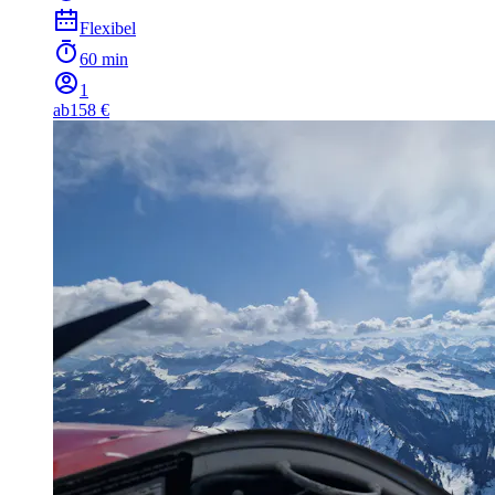
Flexibel
60 min
1
ab
158 €