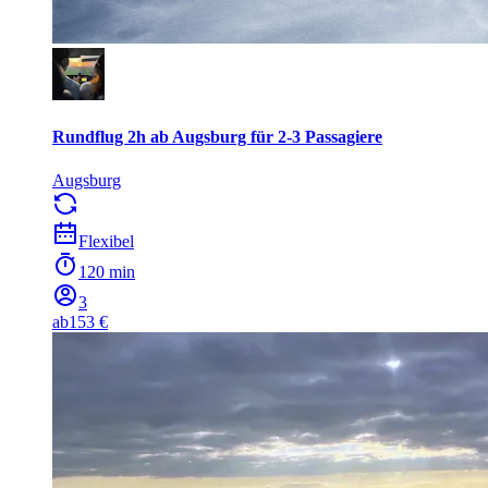
Rundflug 2h ab Augsburg für 2-3 Passagiere
Augsburg
Flexibel
120 min
3
ab
153 €