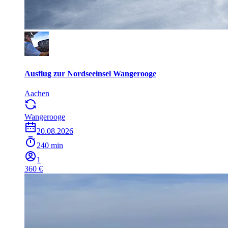
Ausflug zur Nordseeinsel Wangerooge
Aachen
Wangerooge
20.08.2026
240 min
1
360 €